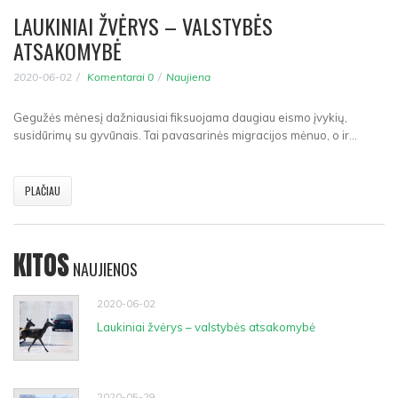
LAUKINIAI ŽVĖRYS – VALSTYBĖS
ATSAKOMYBĖ
2020-06-02
Komentarai 0
Naujiena
Gegužės mėnesį dažniausiai fiksuojama daugiau eismo įvykių,
susidūrimų su gyvūnais. Tai pavasarinės migracijos mėnuo, o ir...
PLAČIAU
KITOS
NAUJIENOS
2020-06-02
Laukiniai žvėrys – valstybės atsakomybė
2020-05-29