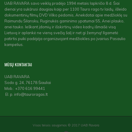
UAB RAVARA savo veiklą pradėjo 1994 metais lapkričio 8 d. Šiai
dienai yra sukūrusi daugiau kaip per 1100 Tauro rago tv laidų, išleido
dokumentinių filmų DVD Vilko pėdomis, Anekdotai apie medžioklę su
Raimundu Šilansku, Ruginukės gaminimo ypatumai 55, Anei plauko,
anei tauko. Ieškant įdomių ir išskirtinų video kadrų išmaišė visą
Lietuvą ir aplankė ne vieną svečią šalį ir net gi žemyną! Ilgametė
patirtis puiki padėjėja organizuojant medžiokles po įvairius Pasaulio
kampelius.
MŪSŲ
KONTAKTAI
UAB RAVARA
Sodo g. 24, 76178 Šiauliai
Mob.: +370 616 99441
El. p. info@tauroragas.lt
Visos teisės saugomos © 2017 UAB Ravara