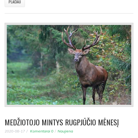
PLAČIAU
MEDŽIOTOJO MINTYS RUGPJŪČIO MĖNESĮ
2020-08-17
Komentarai 0
Naujiena