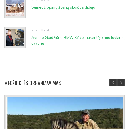
Sumedžiojamų žvėrių skaičius didėja
2020-05-28
Aurimo Gaidžiūno BMW X7 vėl nukentėjo nuo laukinių
gyvūnų
MEDŽIOKLĖS ORGANIZAVIMAS