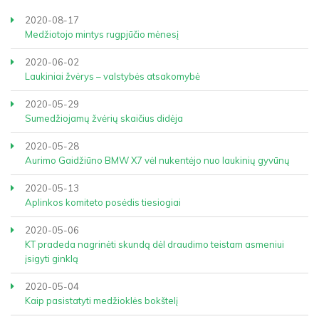
2020-08-17
Medžiotojo mintys rugpjūčio mėnesį
2020-06-02
Laukiniai žvėrys – valstybės atsakomybė
2020-05-29
Sumedžiojamų žvėrių skaičius didėja
2020-05-28
Aurimo Gaidžiūno BMW X7 vėl nukentėjo nuo laukinių gyvūnų
2020-05-13
Aplinkos komiteto posėdis tiesiogiai
2020-05-06
KT pradeda nagrinėti skundą dėl draudimo teistam asmeniui
įsigyti ginklą
2020-05-04
Kaip pasistatyti medžioklės bokštelį