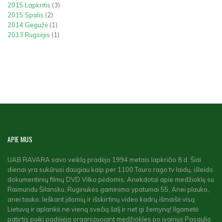
2015 Lapkritis
(3)
2015 Spalis
(2)
2014 Gegužė
(1)
2013 Rugsėjis
(1)
APIE
MUS
UAB RAVARA savo veiklą pradėjo 1994 metais lapkričio 8 d. Šiai
dienai yra sukūrusi daugiau kaip per 1100 Tauro rago tv laidų, išleido
dokumentinių filmų DVD Vilko pėdomis, Anekdotai apie medžioklę su
Raimundu Šilansku, Ruginukės gaminimo ypatumai 55, Anei plauko,
anei tauko. Ieškant įdomių ir išskirtinų video kadrų išmaišė visą
Lietuvą ir aplankė ne vieną svečią šalį ir net gi žemyną! Ilgametė
patirtis puiki padėjėja organizuojant medžiokles po įvairius Pasaulio