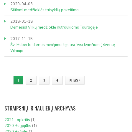
2020-04-03
Siūlomi medžioklės taisyklių pakeitimai
2018-01-18
Dėmesio! Vilkų medžioklė nutraukiama Tauragėje
2017-11-15
Šv. Huberto dienos minėjimai tęsiasi. Visi kviečiami į šventę
Vilniuje
PUSLAPIAI
1
2
3
4
KITAS ›
STRAIPSNIŲ
IR NAUJIENŲ ARCHYVAS
2021 Lapkritis
(1)
2020 Rugpjūtis
(1)
2020 Birželis
(1)