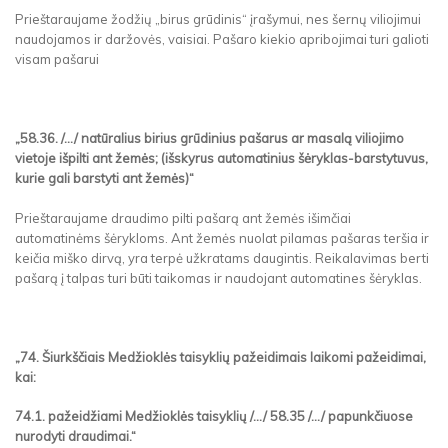
Prieštaraujame žodžių „birus grūdinis“ įrašymui, nes šernų viliojimui
naudojamos ir daržovės, vaisiai. Pašaro kiekio apribojimai turi galioti
visam pašarui
„58.36. /.../ natūralius birius grūdinius pašarus ar masalą viliojimo
vietoje išpilti ant žemės; (išskyrus automatinius šėryklas-barstytuvus,
kurie gali barstyti ant žemės)“
Prieštaraujame draudimo pilti pašarą ant žemės išimčiai
automatinėms šėrykloms. Ant žemės nuolat pilamas pašaras teršia ir
keičia miško dirvą, yra terpė užkratams daugintis. Reikalavimas berti
pašarą į talpas turi būti taikomas ir naudojant automatines šėryklas.
„74. Šiurkščiais Medžioklės taisyklių pažeidimais laikomi pažeidimai,
kai:
74.1. pažeidžiami Medžioklės taisyklių /.../ 58.35 /.../ papunkčiuose
nurodyti draudimai.“