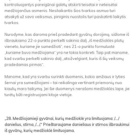
kontroliuojantys pareigūnai galėtų atskirti teisėtai ir neteisėtai
medžiojančius asmenis. Nesilaikantis šios tvarkos asmuo turi
atsakyti už savo veiksmus, piniginis nuostolis turi paskatinti laikytis
tvarkos.
Nurodyme, kas daroma prieš pradedant gyvūnų dorojimą, siūlome iš
išbraukiamo 22-o punkto perkelti sakinio dalį „iš medžioklės plotų
vieneto, kuriame jie sumedžioti“, nes 21-o punkto formuluotė
„kuriame buvo medžiojama“ yra ne tokia konkreti. Taip pat manome,
kad svarbu perkelti sakinio dalį „atsižvelgiant, kuris iš šių veiksmų
pradedamas pirmas“.
Manome, kad yra svarbu surinkti duomenis, kokio amžiaus ir lyties
šernai yra sumedžiojami – tai reikalinga vertinant priemonių nuo
kiaulių maro taikymą. Jei šie duomenys nerašomi medžioklės lape, jie
turėtų būti registruojami kitoje vietoje.
„28. Medžiojamieji gyvūnai, kurių medžioklė yra limituojama: /.../
danielius, stirna, /.../.“ Prieštaraujame danieliaus ir stirnos išbraukimui
iš gyvūnų, kurių medžioklė limituojama.