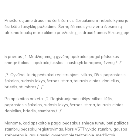
Prieštaraujame draudimo šerti šernus išbraukimui ir nebelaikymui jo
šiurkščiu Taisyklių pažeidimu. Šernų šėrimas yra viena iš esminių
afrikinio kiaulių maro plitimo priežasčių, jis draudžiamas Strategijoje.
5 priedas „1. Medžiojamųjų gyvūnų apskaitos pagal pėdsakus
sniege (toliau – apskaita) tikslas – nustatyti kanopinių žvėrių /.../“
„7. Gyvūnai, kurių pėdsakai registruojami: vilkas, lūšis, paprastasis
šakalas, rudasis lokys, šernas, stirna, taurusis elnias, danielius,
briedis, stumbras /.../“
Po apskaitos anketa: „2. Registruojamos rūšys: vilkas, lūšis,
paprastasis šakalas, rudasis lokys, šernas, stirna, taurusis elnias,
danielius, briedis, stumbras /.../“
Manome, kad apskaitoje pagal pėdsakus sniege turėtų būti paliktas
stumbrų pėdsakų registravimas. Nors VSTT vykdo stumbrų gausos
stebėseną jų gausiausiai gyvenamoje teritorijoje, medžiotojų