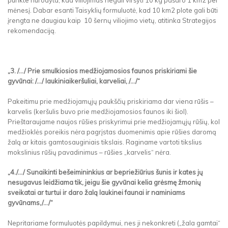
punkte nurodyta, kad viliojimas negali viršyti 10 kg pašaro 1 km2 per
mėnesį. Dabar esanti Taisyklių formuluotė, kad 10 km2 plote gali būti
įrengta ne daugiau kaip 10 šernų viliojimo vietų, atitinka Strategijos
rekomendaciją.
„3. /.../ Prie smulkiosios medžiojamosios faunos priskiriami šie
gyvūnai: /.../ laukiniaikeršuliai, karveliai, /.../“
Pakeitimu prie medžiojamųjų paukščių priskiriama dar viena rūšis –
karvelis (keršulis buvo prie medžiojamosios faunos iki šiol).
Prieštaraujame naujos rūšies priskyrimui prie medžiojamųjų rūšių, kol
medžioklės poreikis nėra pagrįstas duomenimis apie rūšies daromą
žalą ar kitais gamtosauginiais tikslais. Raginame vartoti tikslius
mokslinius rūšių pavadinimus – rūšies „karvelis“ nėra.
„4./.../ Sunaikinti bešeimininkius ar bepriežiūrius šunis ir kates jų
nesugavus leidžiama tik, jeigu šie gyvūnai kelia grėsmę žmonių
sveikatai ar turtui ir daro žalą laukinei faunai ir naminiams
gyvūnams,/.../“
Nepritariame formuluotės papildymui, nes ji nekonkreti („žala gamtai“