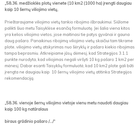
„58.36. medžioklės plotų vienete (10 km2 (1000 ha) įrengti daugiau
kaip 10 šernų viliojimo vietų,
Prieštaraujame viliojimo vietų tankio ribojimo išbraukimui. Siūlome
palikti šiuo metu Taisyklėse esančią formuluotę. Jei šalia viena kitos
yra kelios viliojimo vietos, jose maitinasi tie patys gyvūnai ir gauna
daug pašaro. Panaikinus ribojimą viliojimo vietų skaičiui tam tikrame
plote, viliojimo vietų atskyrimas nuo šėryklų ir pašaro kiekio ribojimas
tampa beprasmiu. Atkreipiame jūsų dėmesį, kad Strategijos 3.1.1
punkte nurodyta, kad viliojimas negali viršyti 10 kg pašaro 1 km2 per
mėnesį. Dabar esanti Taisyklių formuluotė, kad 10 km2 plote gali būti
įrengta ne daugiau kaip 10 šernų viliojimo vietų atitinka Strategijos
rekomendaciją.
„58.36. vienoje šernų viliojimo vietoje vienu metu naudoti daugiau
kaip 100 kg natūralaus
biraus grūdinio pašaro /.../“