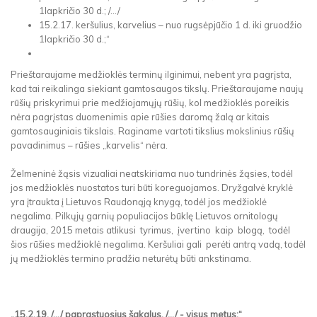
1lapkričio 30 d.; /.../
15.2.17. keršulius, karvelius – nuo rugsėpjūčio 1 d. iki gruodžio
1lapkričio 30 d.;“
Prieštaraujame medžioklės terminų ilginimui, nebent yra pagrįsta,
kad tai reikalinga siekiant gamtosaugos tikslų. Prieštaraujame naujų
rūšių priskyrimui prie medžiojamųjų rūšių, kol medžioklės poreikis
nėra pagrįstas duomenimis apie rūšies daromą žalą ar kitais
gamtosauginiais tikslais. Raginame vartoti tikslius mokslinius rūšių
pavadinimus – rūšies „karvelis“ nėra.
Želmeninė žąsis vizualiai neatskiriama nuo tundrinės žąsies, todėl
jos medžioklės nuostatos turi būti koreguojamos. Dryžgalvė kryklė
yra įtraukta į Lietuvos Raudonąją knygą, todėl jos medžioklė
negalima. Pilkųjų garnių populiacijos būklę Lietuvos ornitologų
draugija, 2015 metais atlikusi tyrimus, įvertino kaip blogą, todėl
šios rūšies medžioklė negalima. Keršuliai gali perėti antrą vadą, todėl
jų medžioklės termino pradžia neturėtų būti ankstinama.
„15.2.19. /.../ paprastuosius šakalus, /.../ - visus metus;“