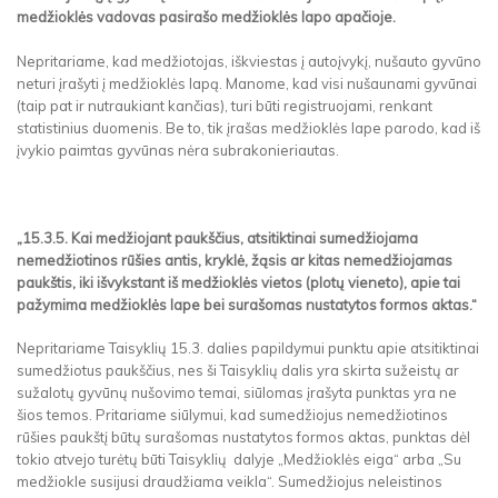
medžioklės vadovas pasirašo medžioklės lapo apačioje.
Nepritariame, kad medžiotojas, iškviestas į autoįvykį, nušauto gyvūno
neturi įrašyti į medžioklės lapą. Manome, kad visi nušaunami gyvūnai
(taip pat ir nutraukiant kančias), turi būti registruojami, renkant
statistinius duomenis. Be to, tik įrašas medžioklės lape parodo, kad iš
įvykio paimtas gyvūnas nėra subrakonieriautas.
„15.3.5. Kai medžiojant paukščius, atsitiktinai sumedžiojama
nemedžiotinos rūšies antis, kryklė, žąsis ar kitas nemedžiojamas
paukštis, iki išvykstant iš medžioklės vietos (plotų vieneto), apie tai
pažymima medžioklės lape bei surašomas nustatytos formos aktas.“
Nepritariame Taisyklių 15.3. dalies papildymui punktu apie atsitiktinai
sumedžiotus paukščius, nes ši Taisyklių dalis yra skirta sužeistų ar
sužalotų gyvūnų nušovimo temai, siūlomas įrašyta punktas yra ne
šios temos. Pritariame siūlymui, kad sumedžiojus nemedžiotinos
rūšies paukštį būtų surašomas nustatytos formos aktas, punktas dėl
tokio atvejo turėtų būti Taisyklių dalyje „Medžioklės eiga“ arba „Su
medžiokle susijusi draudžiama veikla“. Sumedžiojus neleistinos