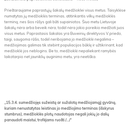
Prieštaraujame paprastųjų šakalų medžioklei visus metus. Taisyklėse
numatytas jų medžioklės terminas, atitinkantis vilkų medžioklės
terminą, nes šios rūšys gali būti supainiotos. Šiuo metu Lietuvoje
šakalų nėra arba beveik nėra, todėl nėra jokio poreikio medžioti juos
visus metus. Paprastasis šakalas yra Buveinių direktyvos V priedo,
taigi, saugoma rūšis, todėl neribojama jo medžioklė negalima –
medžiojimas galimas tik stebint populiacijos būklę ir užtikrinant, kad
medžioklė jos neblogins. Be to, medžioklė nepaliekant ramybės
laikotarpio net jauniklių auginimo metu, yra neetiška.
„15.3.4. sumedžiojęs sužeistą ar sužalotą medžiojamąjį gyvūną,
kuriam nenustatytas leistinas jo medžiojimo terminas (išskyrus
stumbrus), medžioklės plotų naudotojas negali jokių jo dalių
panaudoti maistui, trofėjams ruošti /.../“