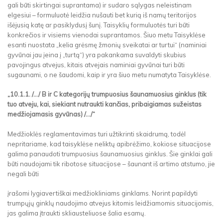
gali būti skirtingai suprantama) ir sudaro sąlygas neleistinam
elgesiui – formuluotė leidžia nušauti bet kurią iš namų teritorijos
išėjusią katę ar pasiklydusį šunį. Taisyklių formuluotės turi būti
konkrečios ir visiems vienodai suprantamos. Šiuo metu Taisyklėse
esanti nuostata „kelia grėsmę žmonių sveikatai ar turtui“ (naminiai
gyvūnai jau įeina į „turtą“) yra pakankama suvaldyti skubius
pavojingus atvejus, kitais atvejais naminiai gyvūnai turi būti
sugaunami, o ne šaudomi, kaip ir yra šiuo metu numatyta Taisyklėse.
„10.1.1. /.../ B ir C kategorijų trumpuosius šaunamuosius ginklus (tik
tuo atveju, kai, siekiant nutraukti kančias, pribaigiamas sužeistas
medžiojamasis gyvūnas) /.../“
Medžioklės reglamentavimas turi užtikrinti skaidrumą, todėl
nepritariame, kad taisyklėse neliktų apibrėžimo, kokiose situacijose
galima panaudoti trumpuosius šaunamuosius ginklus. Šie ginklai gali
būti naudojami tik ribotose situacijose – šaunant iš artimo atstumo, jie
negali būti
įrašomi lygiavertiškai medžiokliniams ginklams. Norint papildyti
trumpųjų ginklų naudojimo atvejus kitomis leidžiamomis situacijomis,
jas galima įtraukti skliausteliuose šalia esamų.