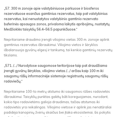
„57. 300 m zonoje apie valstybiniuose parkuose ir biosferos
rezervatuose esančius gamtinius rezervatus, taip pat valstybinius
rezervatus, kai nenustatytos valstybinio gamtinio rezervato
buferinės apsaugos zonos, privaloma laikytis apribojimų, nustatytų
Medžioklės taisyklių 56.4–56.5 papunkčiuose.“
Nepritariame draudimo įrengti viliojimo vietas 300 m. zonoje aplink
gamtinius rezervatus išbraukimui. Viliojimo vietos ir šėryklos
išbalansuoja gyvūnų elgesį ir tankumą, tai kenkia gamtinių rezervatų
tikslams.
„571. /.../ Nurodytose saugomose teritorijose taip pat draudžiama
įrengti gyvūnų šėryklas, viliojimo vietas /.../ arčiau kaip 100 m iki
saugomų rūšių informacinėje sistemoje registruotų saugomų rūšių
radaviečių.“
Nepritariame 100-to metrų atstumo iki saugomos rūšies radavietės
išbraukimui. Taisyklių punktas galėtų būti koreguojamas, nurodant,
kokio tipo radavietėms galioja draudimas, tačiau atstumas iki
radavietės yra reikalingas. Viliojimo vietose ir aplink jas nenatūraliai
padidėja kanopinių žvėrių skaičius bei įtaka ekosistemai, šis pokytis