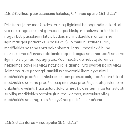
„15.2.6. vilkus, paprastuosius šakalus, /.../ – nuo spalio 151 d. /.../“
Prieštaraujame medžioklės terminų ilginimui be pagrindimo, kad tai
yra reikalinga siekiant gamtosaugos tikslų, ir analizės, ar tie tikslai
negali būti pasiekiami kitais būdais nei medžioklė ir ar termino
ilginimas gali padėti tikslų pasiekti. Šiuo metu nustatytas vilkų
medžioklės sezonas yra pakankamai ilgas – medžioklė būna
nutraukiama dėl išnaudoto limito nepasibaigus sezonui, todėl sezono
ilginimo siūlymas nepagrįstas. Kad medžiokle nebūtų daromas
neigiamas poveikis vilkų natūraliai elgsenai, yra svarbu palikti vilkų
šeimoms laiko parengti jauniklius savarankiškam gyvenimui –
medžioklės pradžios ankstinimas tam prieštarautų. Todėl norint, kad
medžioklės sezono pradžia būtų mėnesio pradžioje, datą siūlome ne
ankstinti, o vėlinti. Paprastųjų šakalų medžioklės terminas turi sutapti
su vilkų medžioklės terminu (ir nutraukiamas, nutraukus vilkų
medžioklės sezoną), nes šie gyvūnai gali būti sumaišomi.
„15.2.6. /.../ ūdras – nuo spalio 151 d. /.../“