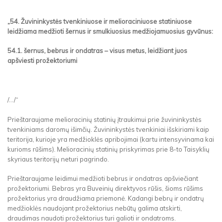
„54. Žuvininkystės tvenkiniuose ir melioraciniuose statiniuose
leidžiama medžioti šernus ir smulkiuosius medžiojamuosius gyvūnus:
54.1. šernus, bebrus ir ondatras – visus metus, leidžiant juos
apšviesti prožektoriumi
/.../“
Prieštaraujame melioracinių statinių įtraukimui prie žuvininkystės
tvenkiniams daromų išimčių. Žuvininkystės tvenkiniai išskiriami kaip
teritorija, kurioje yra medžioklės apribojimai (kartu intensyvinama kai
kurioms rūšims). Melioracinių statinių priskyrimas prie 8-to Taisyklių
skyriaus teritorijų neturi pagrindo.
Prieštaraujame leidimui medžioti bebrus ir ondatras apšviečiant
prožektoriumi. Bebras yra Buveinių direktyvos rūšis, šioms rūšims
prožektorius yra draudžiama priemonė. Kadangi bebrų ir ondatrų
medžioklės naudojant prožektorius nebūtų galima atskirti,
draudimas naudoti prožektorius turi galioti ir ondatroms.