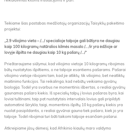
reikalavimus kitoms institucijoms ir pan.
Teikiame šias pastabas medžiotojų organizacijų Taisyklių pakeitimo
projektui:
„2.9 viliojimo vieta – /.../ specialioje talpoje gali būtiyra ne daugiau
kaip 100 kilogramų natūralios kilmės masalo /… /ir yra ėdžioje ar
lovyje išpilta ne daugiau kaip 10 kg pašarų /.../“
Prieštaraujame siūlymui, kad viliojimo vietoje 10 kilogramų ribojimas
būtų nustatytas išpiltiems, o ne talpoje esantiems pašarams. Pašarai
viliojimo vietoje ribojami tam, kad jie atliktų tik viliojimo, bet neatliktų
maitinimo funkcijos. Tai reikalinga, kad nebūtų veikiama gyvūnų
biologija. Todėl yra svarbus ne momentinis išbertas, o realiai gyvūnų
gaunamas pašaro kiekis. Iš specialių talpų į lovius pašaras byra, kai
loviai tuštinami, taip pat nustatytais intervalais lovius gali pripildyti
automatinė šėrykla, taigi, momentinis išpiltų 10 kg pašarų kiekis yra
nuolat pasipildantis, o realiai gyvūnai gauna tiek pašaro, kiek jo yra
talpoje. Todėl ribojimai turi būti taikomi talpoje esančiam pašarui.
Atkreipiame jūsų dėmesį, kad Afrikinio kiaulių maro valdymo