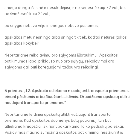
sniego danga ištisinė ir nesuledėjusi, ir ne senesnė kaip 72 val., bet
ne šviežesnė kaip 24val.;
po snygio nebuvo vėjo ir sniegas nebuvo pustomas;
apskaitos metu nesninga arba sninga tik tiek, kad tai neturės įtakos
apskaitos kokybei“
Nepritariame reikalavimų oro sąlygoms išbraukimui. Apskaitos
patikimumas labai priklauso nuo oro sąlygų, reikalavimai oro
sąlygoms gali būti koreguojami, tačiau yra reikalingi.
5 priedas. „12. Apskaita atliekama n audojant transporto priemones,
einant pėsčiomis arba šliuožiant slidėmis. Draudžiama apskaitą atlikti
naudojant transporto priemones“
Nepritariame leidimui apskaitą atlikti važiuojant transporto
priemone. Kad apskaitos duomenys būtų patikimi, ji turi būti
atliekama kruopščiai, skiriant pakankamai laiko pėdsakų paieškai.
Važiavimas mašina sumažina apskaitos patikimumą, nes žiūrint iš