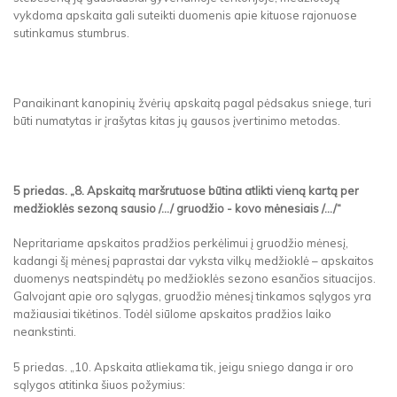
vykdoma apskaita gali suteikti duomenis apie kituose rajonuose
sutinkamus stumbrus.
Panaikinant kanopinių žvėrių apskaitą pagal pėdsakus sniege, turi
būti numatytas ir įrašytas kitas jų gausos įvertinimo metodas.
5 priedas. „8. Apskaitą maršrutuose būtina atlikti vieną kartą per
medžioklės sezoną sausio /.../ gruodžio - kovo mėnesiais /.../“
Nepritariame apskaitos pradžios perkėlimui į gruodžio mėnesį,
kadangi šį mėnesį paprastai dar vyksta vilkų medžioklė – apskaitos
duomenys neatspindėtų po medžioklės sezono esančios situacijos.
Galvojant apie oro sąlygas, gruodžio mėnesį tinkamos sąlygos yra
mažiausiai tikėtinos. Todėl siūlome apskaitos pradžios laiko
neankstinti.
5 priedas. „10. Apskaita atliekama tik, jeigu sniego danga ir oro
sąlygos atitinka šiuos požymius: