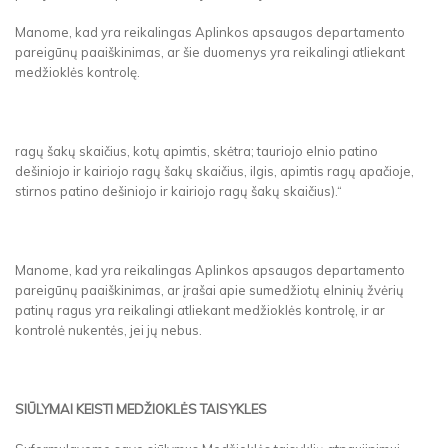
Manome, kad yra reikalingas Aplinkos apsaugos departamento
pareigūnų paaiškinimas, ar šie duomenys yra reikalingi atliekant
medžioklės kontrolę.
ragų šakų skaičius, kotų apimtis, skėtra; tauriojo elnio patino
dešiniojo ir kairiojo ragų šakų skaičius, ilgis, apimtis ragų apačioje,
stirnos patino dešiniojo ir kairiojo ragų šakų skaičius).“
Manome, kad yra reikalingas Aplinkos apsaugos departamento
pareigūnų paaiškinimas, ar įrašai apie sumedžiotų elninių žvėrių
patinų ragus yra reikalingi atliekant medžioklės kontrolę, ir ar
kontrolė nukentės, jei jų nebus.
SIŪLYMAI KEISTI MEDŽIOKLĖS TAISYKLES