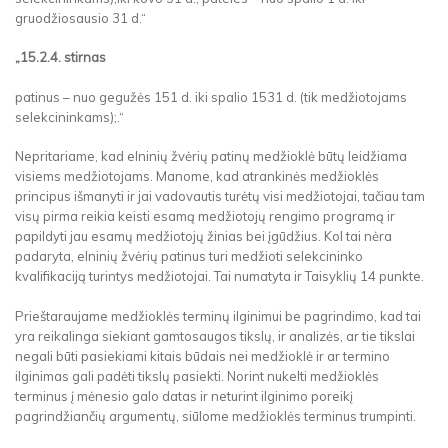
gruodžiosausio 31 d.“
„15.2.4. stirnas
patinus – nuo gegužės 151 d. iki spalio 1531 d. (tik medžiotojams
selekcininkams);.“
Nepritariame, kad elninių žvėrių patinų medžioklė būtų leidžiama
visiems medžiotojams. Manome, kad atrankinės medžioklės
principus išmanyti ir jai vadovautis turėtų visi medžiotojai, tačiau tam
visų pirma reikia keisti esamą medžiotojų rengimo programą ir
papildyti jau esamų medžiotojų žinias bei įgūdžius. Kol tai nėra
padaryta, elninių žvėrių patinus turi medžioti selekcininko
kvalifikaciją turintys medžiotojai. Tai numatyta ir Taisyklių 14 punkte.
Prieštaraujame medžioklės terminų ilginimui be pagrindimo, kad tai
yra reikalinga siekiant gamtosaugos tikslų, ir analizės, ar tie tikslai
negali būti pasiekiami kitais būdais nei medžioklė ir ar termino
ilginimas gali padėti tikslų pasiekti. Norint nukelti medžioklės
terminus į mėnesio galo datas ir neturint ilginimo poreikį
pagrindžiančių argumentų, siūlome medžioklės terminus trumpinti.