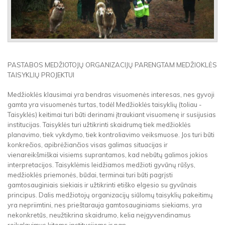
PASTABOS MEDŽIOTOJŲ ORGANIZACIJŲ PARENGTAM MEDŽIOKLĖS
TAISYKLIŲ PROJEKTUI
Medžioklės klausimai yra bendras visuomenės interesas, nes gyvoji
gamta yra visuomenės turtas, todėl Medžioklės taisyklių (toliau -
Taisyklės) keitimai turi būti derinami įtraukiant visuomenę ir susijusias
institucijas. Taisyklės turi užtikrinti skaidrumą tiek medžioklės
planavimo, tiek vykdymo, tiek kontroliavimo veiksmuose. Jos turi būti
konkrečios, apibrėžiančios visas galimas situacijas ir
vienareikšmiškai visiems suprantamos, kad nebūtų galimos jokios
interpretacijos. Taisyklėmis leidžiamos medžioti gyvūnų rūšys,
medžioklės priemonės, būdai, terminai turi būti pagrįsti
gamtosauginiais siekiais ir užtikrinti etiško elgesio su gyvūnais
principus. Dalis medžiotojų organizacijų siūlomų taisyklių pakeitimų
yra nepriimtini, nes prieštarauja gamtosauginiams siekiams, yra
nekonkretūs, neužtikrina skaidrumo, kelia neįgyvendinamus