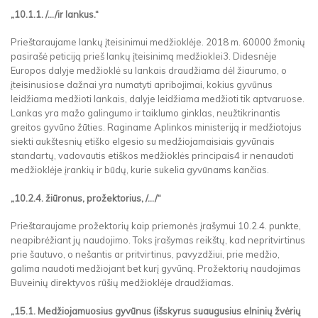
„10.1.1. /.../ir lankus.“
Prieštaraujame lankų įteisinimui medžioklėje. 2018 m. 60000 žmonių
pasirašė peticiją prieš lankų įteisinimą medžioklei3. Didesnėje
Europos dalyje medžioklė su lankais draudžiama dėl žiaurumo, o
įteisinusiose dažnai yra numatyti apribojimai, kokius gyvūnus
leidžiama medžioti lankais, dalyje leidžiama medžioti tik aptvaruose.
Lankas yra mažo galingumo ir taiklumo ginklas, neužtikrinantis
greitos gyvūno žūties. Raginame Aplinkos ministeriją ir medžiotojus
siekti aukštesnių etiško elgesio su medžiojamaisiais gyvūnais
standartų, vadovautis etiškos medžioklės principais4 ir nenaudoti
medžioklėje įrankių ir būdų, kurie sukelia gyvūnams kančias.
„10.2.4. žiūronus, prožektorius, /…/“
Prieštaraujame prožektorių kaip priemonės įrašymui 10.2.4. punkte,
neapibrėžiant jų naudojimo. Toks įrašymas reikštų, kad nepritvirtinus
prie šautuvo, o nešantis ar pritvirtinus, pavyzdžiui, prie medžio,
galima naudoti medžiojant bet kurį gyvūną. Prožektorių naudojimas
Buveinių direktyvos rūšių medžioklėje draudžiamas.
„15.1. Medžiojamuosius gyvūnus (išskyrus suaugusius elninių žvėrių