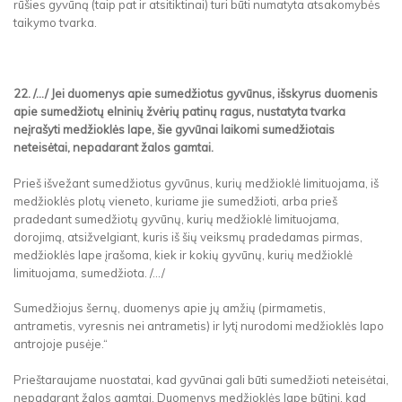
rūšies gyvūną (taip pat ir atsitiktinai) turi būti numatyta atsakomybės
taikymo tvarka.
22. /.../ Jei duomenys apie sumedžiotus gyvūnus, išskyrus duomenis
apie sumedžiotų elninių žvėrių patinų ragus, nustatyta tvarka
neįrašyti medžioklės lape, šie gyvūnai laikomi sumedžiotais
neteisėtai, nepadarant žalos gamtai.
Prieš išvežant sumedžiotus gyvūnus, kurių medžioklė limituojama, iš
medžioklės plotų vieneto, kuriame jie sumedžioti, arba prieš
pradedant sumedžiotų gyvūnų, kurių medžioklė limituojama,
dorojimą, atsižvelgiant, kuris iš šių veiksmų pradedamas pirmas,
medžioklės lape įrašoma, kiek ir kokių gyvūnų, kurių medžioklė
limituojama, sumedžiota. /.../
Sumedžiojus šernų, duomenys apie jų amžių (pirmametis,
antrametis, vyresnis nei antrametis) ir lytį nurodomi medžioklės lapo
antrojoje pusėje.“
Prieštaraujame nuostatai, kad gyvūnai gali būti sumedžioti neteisėtai,
nepadarant žalos gamtai. Duomenys medžioklės lape būtini, kad