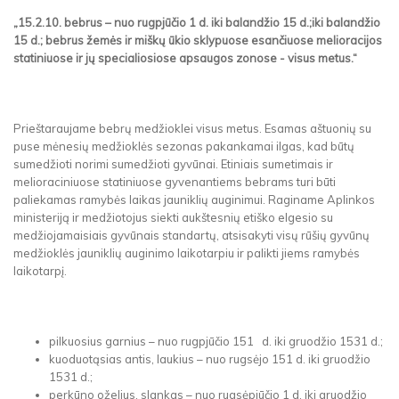
„15.2.10. bebrus – nuo rugpjūčio 1 d. iki balandžio 15 d.;iki balandžio
15 d.; bebrus žemės ir miškų ūkio sklypuose esančiuose melioracijos
statiniuose ir jų specialiosiose apsaugos zonose - visus metus.“
Prieštaraujame bebrų medžioklei visus metus. Esamas aštuonių su
puse mėnesių medžioklės sezonas pakankamai ilgas, kad būtų
sumedžioti norimi sumedžioti gyvūnai. Etiniais sumetimais ir
melioraciniuose statiniuose gyvenantiems bebrams turi būti
paliekamas ramybės laikas jauniklių auginimui. Raginame Aplinkos
ministeriją ir medžiotojus siekti aukštesnių etiško elgesio su
medžiojamaisiais gyvūnais standartų, atsisakyti visų rūšių gyvūnų
medžioklės jauniklių auginimo laikotarpiu ir palikti jiems ramybės
laikotarpį.
pilkuosius garnius – nuo rugpjūčio 151 d. iki gruodžio 1531 d.;
kuoduotąsias antis, laukius – nuo rugsėjo 151 d. iki gruodžio
1531 d.;
perkūno oželius, slankas – nuo rugsėpjūčio 1 d. iki gruodžio