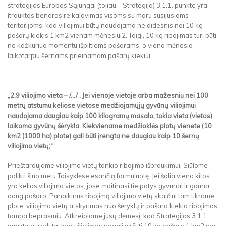
strategijos Europos Sąjungai (toliau – Strategija) 3.1.1. punkte yra
įtrauktas bendras reikalavimas visoms su maru susijusioms
teritorijoms, kad viliojimui būtų naudojama ne didesnis nei 10 kg
pašarų kiekis 1 km2 vienam mėnesiui2. Taigi, 10 kg ribojimas turi būti
ne kažkuriuo momentu išpiltiems pašarams, o vieno mėnesio
laikotarpiu šernams prieinamam pašarų kiekiui.
„2.9 viliojimo vieta – /.../ . Jei vienoje vietoje arba mažesniu nei 100
metrų atstumu keliose vietose medžiojamųjų gyvūnų viliojimui
naudojama daugiau kaip 100 kilogramų masalo, tokia vieta (vietos)
laikoma gyvūnų šėrykla. Kiekviename medžioklės plotų vienete (10
km2 (1000 ha) plote) gali būti įrengta ne daugiau kaip 10 šernų
viliojimo vietų;“
Prieštaraujame viliojimo vietų tankio ribojimo išbraukimui. Siūlome
palikti šiuo metu Taisyklėse esančią formuluotę. Jei šalia viena kitos
yra kelios viliojimo vietos, jose maitinasi tie patys gyvūnai ir gauna
daug pašaro. Panaikinus ribojimą viliojimo vietų skaičiui tam tikrame
plote, viliojimo vietų atskyrimas nuo šėryklų ir pašaro kiekio ribojimas
tampa beprasmiu. Atkreipiame jūsų dėmesį, kad Strategijos 3.1.1.