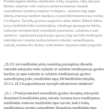
Prieštaraujame išimties stumbrams iš kitų saugomų rūšių darymui.
Išimties siūlymas rodo, kad yra suinteresuotumas naudoti
sumedžiotus stumbrus maistui ir trofėjams – leidimas taip elgtis
didintų interesą medžioti stumbrus ir pasirinkti tinkamesnius maistui
ir trofėjams. Tai keltų grėsmę saugomos rūšies būklei. Būtent rūšims,
kurių medžioklė kelia susidomėjimą, reikalinga apsauga be išimčių.
Lietuvoje numatyta leisti sumedžioti pasenusius, sužalotus ir pan.
stumbrus, reguliuojant populiacijos gausą, taigi, turi būti medžiojami
netrofėjiniai ir maistui mažiau tinkami individai, sumedžiojamų
individų skaičius itin ribotas, todėl išimties darymas neturi pagrindo.
„15.3.5. kai medžioklės plotų naudotoją pareigūnas iškviečia
nutraukti autoįvykio metu sužeisto ar sužaloto medžiojamojo gyvūno
kančias, jis apie sužeisto ar sužaloto medžiojamojo gyvūno
sumedžiojimą įrašo į medžioklės lapą. Kiti Medžioklės taisyklių
15.3.1‒15.3.4 papunkčiuose nurodyti reikalavimai netaikomi“
„21. /.../ Prieš pradedant sumedžioto gyvūno dorojimą arba prieš
išvykstant iš medžioklės plotų vieneto, kuriame buvo medžiojama,
medžioklės vadovas medžioklės lape nurodo, kiek ir kokių
medžiojamųjų gyvūnų sumedžiota. Išnaudojus medžioklės lapą,