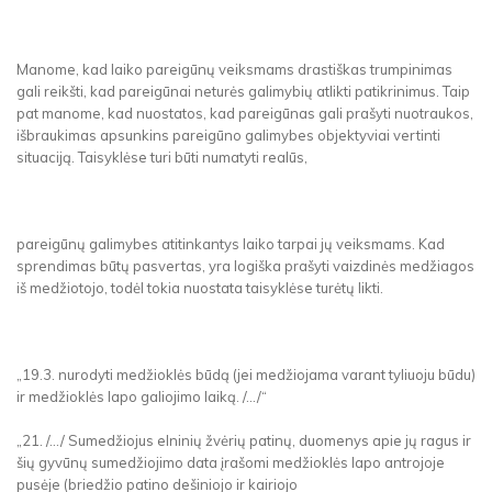
Manome, kad laiko pareigūnų veiksmams drastiškas trumpinimas
gali reikšti, kad pareigūnai neturės galimybių atlikti patikrinimus. Taip
pat manome, kad nuostatos, kad pareigūnas gali prašyti nuotraukos,
išbraukimas apsunkins pareigūno galimybes objektyviai vertinti
situaciją. Taisyklėse turi būti numatyti realūs,
pareigūnų galimybes atitinkantys laiko tarpai jų veiksmams. Kad
sprendimas būtų pasvertas, yra logiška prašyti vaizdinės medžiagos
iš medžiotojo, todėl tokia nuostata taisyklėse turėtų likti.
„19.3. nurodyti medžioklės būdą (jei medžiojama varant tyliuoju būdu)
ir medžioklės lapo galiojimo laiką. /.../“
„21. /.../ Sumedžiojus elninių žvėrių patinų, duomenys apie jų ragus ir
šių gyvūnų sumedžiojimo data įrašomi medžioklės lapo antrojoje
pusėje (briedžio patino dešiniojo ir kairiojo