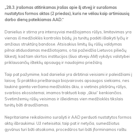
„28.3. įrašomas atitinkamas įrašas apie šį atvejį ir surašomas
nustatytos formos aktas (2 priedas), kuris ne vėliau kaip artimiausią
darbo dieną pateikiamas AAD.“
Danielius ir stirna yra intensyviai medžiojamos rūšys, limitavimas yra
vienas iš medžioklės kontrolės būdų, jis turėtų padėti išlaikyti lyčių ir
amžiaus struktūrą bandose. Atsisakius limitų šių rūšių valdymas
pilnai atiduodamas medžiotojams, o tai pažeidžia Lietuvos piliečių
lūkestį, kad tam skirtos institucijos (šiuo atveju AM) vykdys valstybei
priklausančių išteklių apsaugą ir naudojimo priežiūrą.
Taip pat pažymime, kad danieliai yra dirbtinai veisiami ir paleidžiami į
laisvę. Ši praktika prieštarauja bioįvairovės apsaugos siekiams, nes
laukinė gamta verčiama medžioklės ūkiu, o vietinės plėšrūnų rūšys,
svarbios ekosistemai, imamos traktuoti kaip „ūkiui“ kenkiančios.
Svetimžemių rūšių veisimas ir išleidimas vien medžioklės tikslais
turėtų būti draudžiamas.
Nepritariame reikalavimo surašyti ir AAD perduoti nustatytos formos
aktą išbraukimui. Už neteisėtai, taip pat ir netyčia, sumedžiotus
gyvūnus turi būti atsakoma, procedūros turi būti įforminamos raštu.