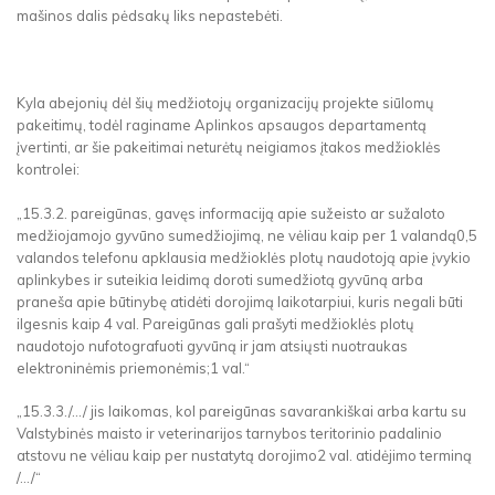
mašinos dalis pėdsakų liks nepastebėti.
Kyla abejonių dėl šių medžiotojų organizacijų projekte siūlomų
pakeitimų, todėl raginame Aplinkos apsaugos departamentą
įvertinti, ar šie pakeitimai neturėtų neigiamos įtakos medžioklės
kontrolei:
„15.3.2. pareigūnas, gavęs informaciją apie sužeisto ar sužaloto
medžiojamojo gyvūno sumedžiojimą, ne vėliau kaip per 1 valandą0,5
valandos telefonu apklausia medžioklės plotų naudotoją apie įvykio
aplinkybes ir suteikia leidimą doroti sumedžiotą gyvūną arba
praneša apie būtinybę atidėti dorojimą laikotarpiui, kuris negali būti
ilgesnis kaip 4 val. Pareigūnas gali prašyti medžioklės plotų
naudotojo nufotografuoti gyvūną ir jam atsiųsti nuotraukas
elektroninėmis priemonėmis;1 val.“
„15.3.3./.../ jis laikomas, kol pareigūnas savarankiškai arba kartu su
Valstybinės maisto ir veterinarijos tarnybos teritorinio padalinio
atstovu ne vėliau kaip per nustatytą dorojimo2 val. atidėjimo terminą
/.../“