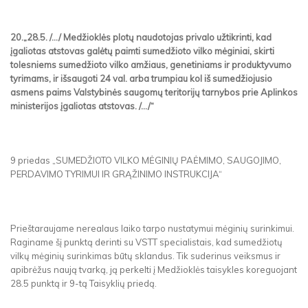
20.„28.5. /.../ Medžioklės plotų naudotojas privalo užtikrinti, kad
įgaliotas atstovas galėtų paimti sumedžioto vilko mėginiai, skirti
tolesniems sumedžioto vilko amžiaus, genetiniams ir produktyvumo
tyrimams, ir išsaugoti 24 val. arba trumpiau kol iš sumedžiojusio
asmens paims Valstybinės saugomų teritorijų tarnybos prie Aplinkos
ministerijos įgaliotas atstovas. /.../“
9 priedas „SUMEDŽIOTO VILKO MĖGINIŲ PAĖMIMO, SAUGOJIMO,
PERDAVIMO TYRIMUI IR GRĄŽINIMO INSTRUKCIJA“
Prieštaraujame nerealaus laiko tarpo nustatymui mėginių surinkimui.
Raginame šį punktą derinti su VSTT specialistais, kad sumedžiotų
vilkų mėginių surinkimas būtų sklandus. Tik suderinus veiksmus ir
apibrėžus naują tvarką, ją perkelti į Medžioklės taisykles koreguojant
28.5 punktą ir 9-tą Taisyklių priedą.