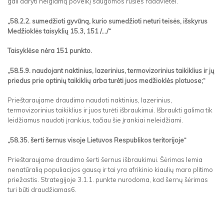
gali daryti neigiamą poveikį saugomos rūšies radavietei.
„58.2.2. sumedžioti gyvūną, kurio sumedžioti neturi teisės, išskyrus
Medžioklės taisyklių 15.3, 151 /.../“
Taisyklėse nėra 151 punkto.
„58.5.9. naudojant naktinius, lazerinius, termovizorinius taikiklius ir jų
priedus prie optinių taikiklių arba turėti juos medžioklės plotuose;“
Prieštaraujame draudimo naudoti naktinius, lazerinius,
termovizorinius taikiklius ir juos turėti išbraukimui. Išbraukti galima tik
leidžiamus naudoti įrankius, tačiau šie įrankiai neleidžiami.
„58.35. šerti šernus visoje Lietuvos Respublikos teritorijoje“
Prieštaraujame draudimo šerti šernus išbraukimui. Šėrimas lemia
nenatūralią populiacijos gausą ir tai yra afrikinio kiaulių maro plitimo
priežastis. Strategijoje 3.1.1. punkte nurodoma, kad šernų šėrimas
turi būti draudžiamas6.