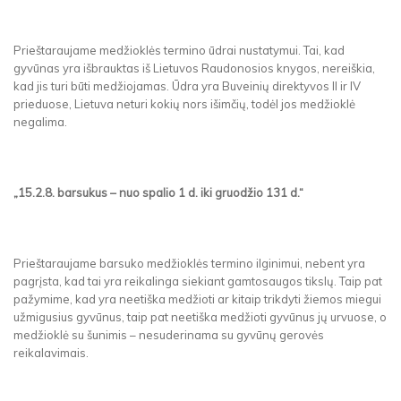
Prieštaraujame medžioklės termino ūdrai nustatymui. Tai, kad
gyvūnas yra išbrauktas iš Lietuvos Raudonosios knygos, nereiškia,
kad jis turi būti medžiojamas. Ūdra yra Buveinių direktyvos II ir IV
prieduose, Lietuva neturi kokių nors išimčių, todėl jos medžioklė
negalima.
„15.2.8. barsukus – nuo spalio 1 d. iki gruodžio 131 d.“
Prieštaraujame barsuko medžioklės termino ilginimui, nebent yra
pagrįsta, kad tai yra reikalinga siekiant gamtosaugos tikslų. Taip pat
pažymime, kad yra neetiška medžioti ar kitaip trikdyti žiemos miegui
užmigusius gyvūnus, taip pat neetiška medžioti gyvūnus jų urvuose, o
medžioklė su šunimis – nesuderinama su gyvūnų gerovės
reikalavimais.