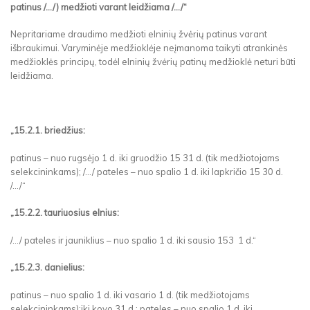
patinus /.../) medžioti varant leidžiama /.../“
Nepritariame draudimo medžioti elninių žvėrių patinus varant
išbraukimui. Varyminėje medžioklėje neįmanoma taikyti atrankinės
medžioklės principų, todėl elninių žvėrių patinų medžioklė neturi būti
leidžiama.
„15.2.1. briedžius:
patinus – nuo rugsėjo 1 d. iki gruodžio 15 31 d. (tik medžiotojams
selekcininkams); /.../ pateles – nuo spalio 1 d. iki lapkričio 15 30 d.
/.../“
„15.2.2. tauriuosius elnius:
/.../ pateles ir jauniklius – nuo spalio 1 d. iki sausio 153 1 d.“
„15.2.3. danielius:
patinus – nuo spalio 1 d. iki vasario 1 d. (tik medžiotojams
selekcininkams);iki kovo 31 d.; pateles – nuo spalio 1 d. iki