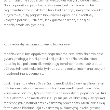
Suformulavome savo siūlymus Medžioklės taisyklių atnaujinimui.
Norime paaiškinti jų motyvus. Manome, kad medžioklė turi būti
reglamentuojama ir vykdoma taip, kad nedarytų neigiamo poveikio
bioįvairovei, būtų pagrįsta bioįvairovės apsaugos ir konfliktų
valdymo poreikiu, užtikrintų kiek galima etiškesnį elgesį su
medžiojamaisiais gyvūnais.
Kad nedarytų neigiamo poveikio bioįvairovei:
Medžioklė turi būti apgalvotai reguliuojama, remiantis žiniomis apie
gyvūnų biologiją ir rūšių populiacijų būklę. Medžioklės klausimai
neturėtų būti paliekami tik medžiotojų bendruomenės nuožiūrai, turi
būti pasitelkiami moksliniai tyrimai, sprendimai priimami analizuojant
ir apibendrinant duomenis.
Laukinė gamta neturi būti verčiama medžioklės ūkiu – gyvūnai neturi
būti šeriami didinant vislumą ar atrenkami medžiojant tokiu būdu,
kuris keičia natūralų lyčių ar amžiaus pasiskirstymą populiacijoje. Turi
būti siekiama, kad medžioklė ir su ja susijusi veikla turėtų kiek galima
mažesnę įtaką natūraliems ekosistemų procesams. Medžioklės ūkių
formavimas išbalansuoja ekosistemų pusiausvyrą ir kelia grėsmę