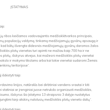
ĮSTATYMAS
aip:
r jų ribos keičiamos vadovaujantis medžioklėtvarkos principais,
ūnų populiacijų valdymą, tinkamą medžiojamųjų gyvūnų apsaugą ir
at kad būtų išvengta didesnės medžiojamųjų gyvūnų daromos žalos
oklės plotų vienetas turi apimti ne mažiau kaip 700 ha ir ne
 plotų, išskyrus atvejus, kai mažesni medžioklės plotų vienetai
mokslo ir mokymo tikslams arba kai tokie vienetai sudaromi Žemės
nkinių teritorijose“.
 išdėstyti taip:
erdavimo linijos, natūralūs bei dirbtiniai vandens srautai ir kiti
ei statiniai ar įrenginiai juose netrukdo organizuoti medžioklės,
sumo, išskyrus šio Įstatymo 13 straipsnio 3 dalyje nustatytus
e jungtimi tarp atskirų nutolusių medžioklės plotų vieneto dalių“.
 išdėstyti taip: