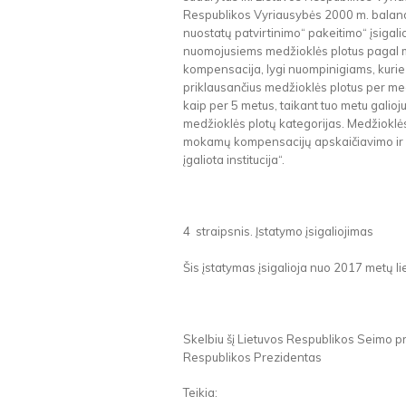
Respublikos Vyriausybės 2000 m. balandž
nuostatų patvirtinimo“ pakeitimo“ įsigal
nuomojusiems medžioklės plotus pagal m
kompensacija, lygi nuompinigiams, kurie
priklausančius medžioklės plotus per me
kaip per 5 metus, taikant tuo metu galio
medžioklės plotų kategorijas. Medžioklė
mokamų kompensacijų apskaičiavimo ir m
įgaliota institucija“.
4 straipsnis. Įstatymo įsigaliojimas
Šis įstatymas įsigalioja nuo 2017 metų li
Skelbiu šį Lietuvos Respublikos Seimo pr
Respublikos Prezidentas
Teikia: