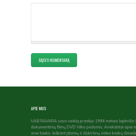
APIE
MUS
UAB RAVARA savo veiklą pradėjo 1994 metais lapkričio 8 d
dokumentinių filmų DVD Vilko pėdomis, Anekdotai apie 
anei tauko. Ieškant įdomių ir išskirtinų video kadrų išmaišė