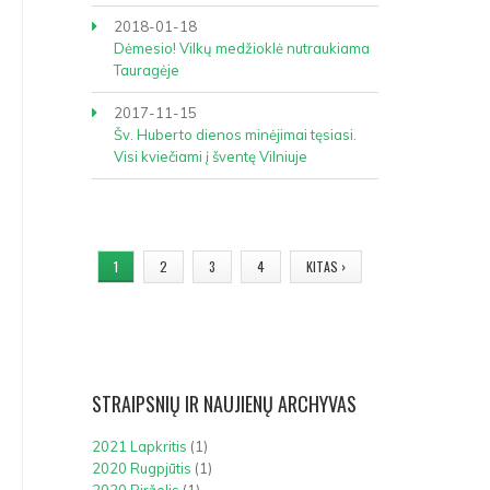
2018-01-18
Dėmesio! Vilkų medžioklė nutraukiama
Tauragėje
2017-11-15
Šv. Huberto dienos minėjimai tęsiasi.
Visi kviečiami į šventę Vilniuje
PUSLAPIAI
1
2
3
4
KITAS ›
STRAIPSNIŲ
IR NAUJIENŲ ARCHYVAS
2021 Lapkritis
(1)
2020 Rugpjūtis
(1)