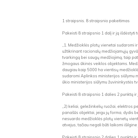
1 straipsnis. 8 straipsnio pakeitimas
Pakeisti 8 straipsnio 1 dalį ir ją išdėstyti t
„1. Medžioklės plotų vienetai sudaromi i
užtikrinant racionalų medžiojamųjų gyv
tvarkingą bei saugų medžiojimą, taip p
žmogaus ūkinės veiklos objektams. Medži
daugiau kaip 5000 ha vientisų medžioklės
sudaromi Aplinkos ministerijos siūlymu 
ūkio ministerijos siūlymu žuvininkystės tve
Pakeisti 8 straipsnio 1 dalies 2 punktą ir jį
„2) keliai, geležinkelių ruožai, elektros p
panašūs objektai, jeigu jų forma, dydis b
nesuardo medžioklės plotų vienetų vienti
atvejus, tačiau negali būti laikomi išilgin
Pakeisti 8 straipsnio 2 dalies 1 punktą ir jį