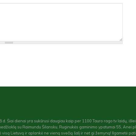
. Šiai dienai yra sukūrusi daugiau kaip per 1100 Tauro rago tv laidų, išle
medžioklę su Raimundu Šilansku, Ruginukės gaminimo ypatumai 55, Anei p
 visą Lietuvą ir aplankė ne vieną svečią šalį ir net gi žemyną! Ilgametė patir