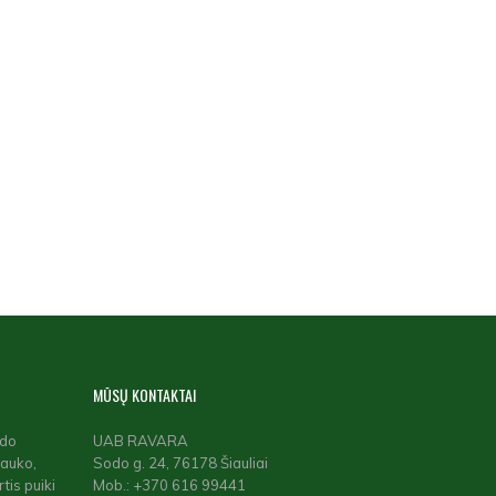
MŪSŲ
KONTAKTAI
ido
UAB RAVARA
lauko,
Sodo g. 24, 76178 Šiauliai
tis puiki
Mob.: +370 616 99441