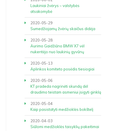
Laukiniai žvėrys – valstybės
atsakomybė
2020-05-29
Sumedžiojamų žvėrių skaičius didėja
2020-05-28
Aurimo Gaidžiūno BMW X7 vėl
nukentėjo nuo laukinių gyvūnų
2020-05-13
Aplinkos komiteto posėdis tiesiogiai
2020-05-06
KT pradeda nagrinėti skundą dėl
draudimo teistam asmeniui įsigyti ginklą
2020-05-04
Kaip pasistatyti medžioklės bokštelį
2020-04-03
Siūlomi medžioklės taisyklių pakeitimai