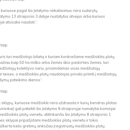
, kuriuose pagal šio Įstatymo reikalavimus nėra sudarytų
tatymo 13 straipsnio 3 dalyje nustatytus atvejus arba kuriuos
ai atsisakė naudoti;“.
 taip:
ris turi medžiotojo bilietą ir kuriam konkrečiame medžioklės plotų
ažiau kaip 50 ha miško arba žemės ūkio paskirties žemės, turi
medžiotojų kolektyvo nariu, prisiimdamas visas medžiotojų
 teises, o medžioklės plotų naudotojas privalo priimti į medžiotojų
ašymų pateikimo dienos“.
 taip:
ų sklypų, kuriuose medžioklė nėra uždrausta ir kurių bendras plotas
ninkai) gali pateikti šio Įstatymo 8 straipsnyje numatytai komisijai
medžioklės plotų vienetu, atitinkančiu šio Įstatymo 8 straipsnio 1
ės sklypai pripažįstami medžioklės plotų vienetu ir tokio
kerta kelio gretimų anksčiau įregistruotų medžioklės plotų