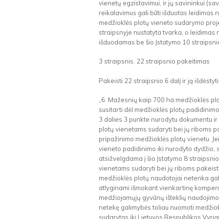
vienetų egzistavimui, ir jų savininkui (s
reikalavimus gali būti išduotas leidimas
medžioklės plotų vieneto sudarymo proje
straipsnyje nustatyta tvarka, o leidimas
išduodamas be šio Įstatymo 10 straipsni
3 straipsnis. 22 straipsnio pakeitimas
Pakeisti 22 straipsnio 6 dalį ir ją išdėstyti
„6. Mažesnių kaip 700 ha medžioklės plo
susitarti dėl medžioklės plotų padidinimo
3 dalies 3 punkte nurodytu dokumentu ir 
plotų vienetams sudaryti bei jų riboms 
pripažinimo medžioklės plotų vienetu. Je
vieneto padidinimo iki nurodyto dydžio,
atsižvelgdama į šio Įstatymo 8 straipsnio
vienetams sudaryti bei jų riboms pakeis
medžioklės plotų naudotojai netenka galim
atlyginami išmokant vienkartinę kompensa
medžiojamųjų gyvūnų išteklių naudojimo. T
netekę galimybės toliau nuomoti medžiok
sudarytas iki Lietuvos Respublikos Vyria