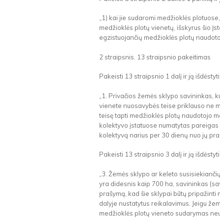
„1) kai jie sudaromi medžioklės plotuose
medžioklės plotų vienetų, išskyrus šio Įs
egzistuojančių medžioklės plotų naudotoj
2 straipsnis. 13 straipsnio pakeitimas
Pakeisti 13 straipsnio 1 dalį ir ją išdėstyti
„1. Privačios žemės sklypo savininkas, ku
vienete nuosavybės teise priklauso ne m
teisę tapti medžioklės plotų naudotojo 
kolektyvo įstatuose numatytas pareigas ir
kolektyvą narius per 30 dienų nuo jų pr
Pakeisti 13 straipsnio 3 dalį ir ją išdėstyti
„3. Žemės sklypo ar keleto susisiekianči
yra didesnis kaip 700 ha, savininkas (savi
prašymą, kad šie sklypai būtų pripažinti 
dalyje nustatytus reikalavimus. Jeigu žem
medžioklės plotų vieneto sudarymas neuž