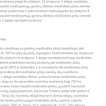
avininkams) pagal šio Įstatymo 10 straipsnio 1 dalyje nustatytus
 naudoti medžiojamųjų gyvūnų išteklius medžioklės plotų vienete,
ktas sudaromas ir patvirtinamas vadovaujantis šio Įstatymo 8
 naudoti medžiojamųjų gyvūnų išteklius medžioklės plotų vienete
o 2 dalyje numatyto konkurso”.
 taip:
tų naudotojai su gretimų medžioklės plotų naudotojais gali
 iki 700 ha arba šių plotų sujungimo, tai įformindami šio straipsnio
šio Įstatymo 8 straipsnio 3 dalyje numatytai komisijai medžioklės
pakeisti pateikdami bendrą prašymą dėl medžioklės plotų
igu iki 2003 m. balandžio 1 d. nesusitarta dėl medžioklės plotų
 sprendimą dėl medžioklės plotų vienetų ribų nustatymo,
 1 dalyje nustatytus tikslus, priima komisija medžioklės plotų
ti. Jeigu po šio sprendimo priėmimo mažesnių kaip 700 ha
ybės toliau naudoti medžioklės plotus, jų patirti nuostoliai
ciją, lygią pajamoms, kurios per 5 metus galėjo būti gautos iš
eisę į šių nuostolių atlyginimą turi ir žemės sklypų savininkai,
lei žemės plotus pagal medžioklės plotų nuomos sutartis,
usybės 2002 m. liepos 15 d. nutarimo Nr. 1132 „Dėl Lietuvos