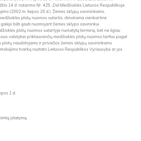
io 14 d. nutarimo Nr. 425 „Dėl Medžioklės Lietuvos Respublikoje
iojimo (2002 m. liepos 20 d.). Žemės sklypų savininkams,
edžioklės plotų nuomos sutartis, išmokama vienkartinė
 galėjo būti gauti nuomojant žemės sklypo savininkui
džioklės plotų nuomos sutartyje numatytą terminą, bet ne ilgiau
jusius valstybei priklausančių medžioklės plotų nuomos tarifus pagal
s plotų naudotojams ir privačios žemės sklypų savininkams
okėjimo tvarką nustato Lietuvos Respublikos Vyriausybė ar jos
epos 1 d.
iimtą įstatymą.